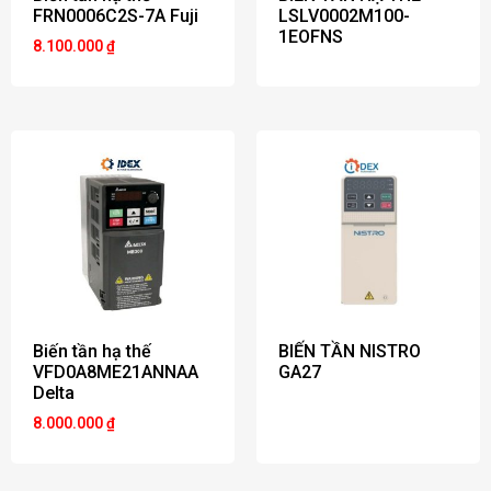
FRN0006C2S-7A Fuji
LSLV0002M100-
1EOFNS
8.100.000
₫
Biến tần hạ thế
BIẾN TẦN NISTRO
VFD0A8ME21ANNAA
GA27
Delta
8.000.000
₫