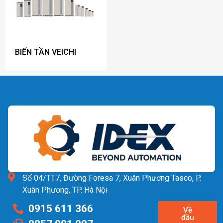
BIẾN TẦN VEICHI
Số 04/TT7, Đường Foresa 7, Xuân Phương Tasco, P.
Xuân Phương, TP. Hà Nội
0915 611 366
Về
đầu