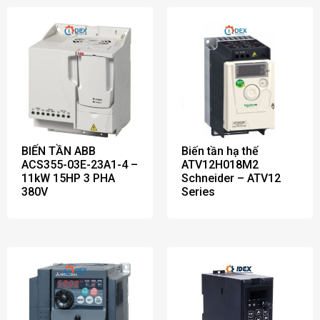
BIẾN TẦN ABB
Biến tần hạ thế
ACS355-03E-23A1-4 –
ATV12H018M2
11kW 15HP 3 PHA
Schneider – ATV12
380V
Series