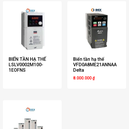
BIẾN TẦN HẠ THẾ
Biến tần hạ thế
LSLV0002M100-
VFD0A8ME21ANNAA
1EOFNS
Delta
8.000.000
₫