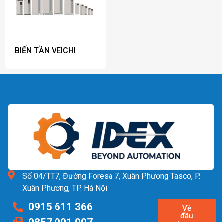
BIẾN TẦN VEICHI
Số 04/TT7, Đường Foresa 7, Xuân Phương Tasco, P.
Xuân Phương, TP. Hà Nội
0915 611 366
Về
đầu
0857 001 007