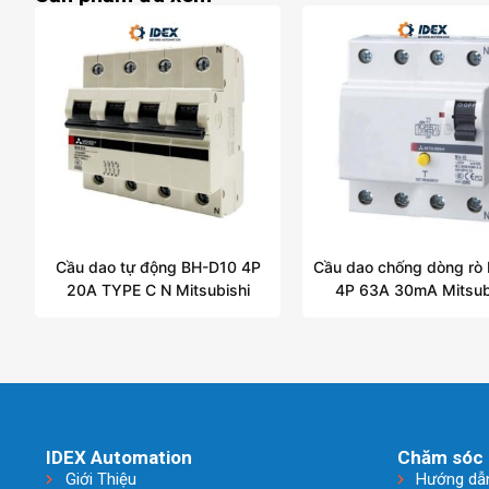
Cầu dao tự động BH-D10 4P
Cầu dao chống dòng rò
20A TYPE C N Mitsubishi
4P 63A 30mA Mitsub
IDEX Automation
Chăm sóc 
Giới Thiệu
Hướng dẫ