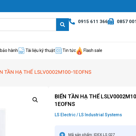
0915 611 366
0857 00
 bảo hành
Tài liệu kỹ thuật
Tin tức
Flash sale
ẾN TẦN HẠ THẾ LSLV0002M100-1EOFNS
BIẾN TẦN HẠ THẾ LSLV0002M10
1EOFNS
LS Electric / LS Industrial Systems
Mã sản phẩm: IDEX LS 027