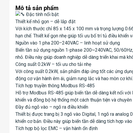
Mô tả sản phẩm
Đặc tính nổi bật:
Thiết kế nhỏ gọn – dễ lắp đặt
Với kích thước chỉ 85 x 145 x 100 mm và trọng lượng 0.66
hạn chế. Thiết kế gọn nhẹ giúp tối ưu bố trí tủ điều khiển v
Nguồn vào 1 pha 200–240VAC – linh hoạt sử dụng
Biến tần sử dụng nguồn 1-phase 200~240VAC, 50/60Hz, p
nhỏ. Điều này giúp doanh nghiệp dễ dàng triển khai mà k
Công suất 0.2kW – tối ưu cho tải nhẹ
Với công suất 0.2kW, sản phẩm đáp ứng tốt các ứng dụng 
động cơ vận hành êm ái, giảm rung lắc và hao mòn cơ khí.
Tích hợp truyền thông Modbus RS-485
Hỗ trợ Modbus RS-485 giúp biến tần dễ dàng kết nối với
khiển và đồng bộ hệ thống một cách thuận tiện và chuyên 
Đầy đủ ngõ vào – ngõ ra điều khiển
Thiết bị được trang bị 3 ngõ vào Digital, 1 ngõ ra analo
khiển cơ bản. Điều này giúp biến tần dễ dàng tích hợp vào
Tích hợp bộ lọc EMC – vận hành ổn định