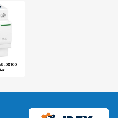
 A9L08100
der