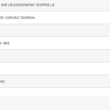
hạ thế LSLV0002M100-1EOFNS LS
200~240VAC 50/60Hz
S-485
1NO