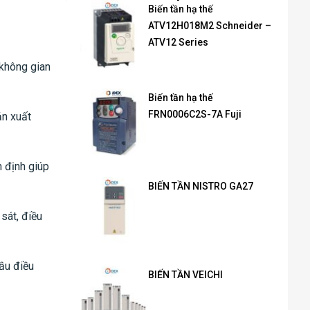
Biến tần hạ thế
ATV12H018M2 Schneider –
ATV12 Series
 không gian
Biến tần hạ thế
FRN0006C2S-7A Fuji
ản xuất
n định giúp
BIẾN TẦN NISTRO GA27
sát, điều
ầu điều
BIẾN TẦN VEICHI