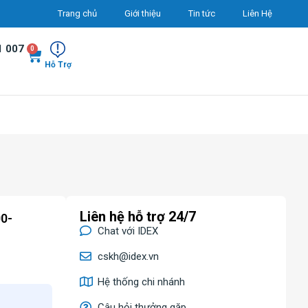
Trang chủ
Giới thiệu
Tin tức
Liên Hệ
1 007
0
Hỗ Trợ
Liên hệ hỗ trợ 24/7
0-
Chat với IDEX
cskh@idex.vn
Hệ thống chi nhánh
Câu hỏi thưởng gặp