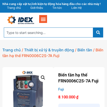
Nhà cung cấp vật tư,linh kiện tự động hóa hàng đầu cho các nhà máy !
Trang chủ
Giới thiệu
Tin tức
Liên Hệ
Trang chủ
/
Thiết bị xử lý & truyền động
/
Biến tần
/ Biến
tần hạ thế FRN0006C2S-7A Fuji
Biến tần hạ thế
FRN0006C2S-7A Fuji
Fuji
8.100.000
₫