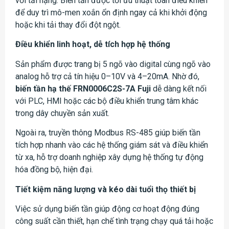
với tải nặng. Biến tần được tối ưu thuật toán điều khiển
để duy trì mô-men xoắn ổn định ngay cả khi khởi động
hoặc khi tải thay đổi đột ngột.
Điều khiển linh hoạt, dễ tích hợp hệ thống
Sản phẩm được trang bị 5 ngõ vào digital cùng ngõ vào
analog hỗ trợ cả tín hiệu 0–10V và 4–20mA. Nhờ đó,
biến tần hạ thế FRN0006C2S-7A Fuji
dễ dàng kết nối
với PLC, HMI hoặc các bộ điều khiển trung tâm khác
trong dây chuyền sản xuất.
Ngoài ra, truyền thông Modbus RS-485 giúp biến tần
tích hợp nhanh vào các hệ thống giám sát và điều khiển
từ xa, hỗ trợ doanh nghiệp xây dựng hệ thống tự động
hóa đồng bộ, hiện đại.
Tiết kiệm năng lượng và kéo dài tuổi thọ thiết bị
Việc sử dụng biến tần giúp động cơ hoạt động đúng
công suất cần thiết, hạn chế tình trạng chạy quá tải hoặc