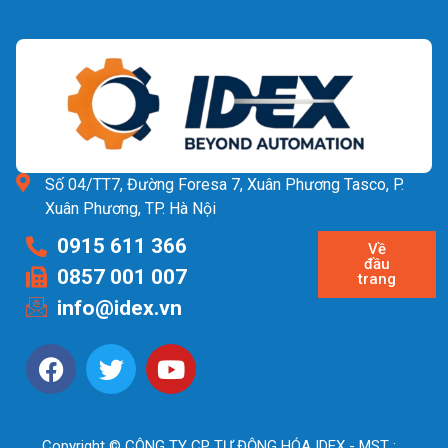
Số 04/TT7, Đường Foresa 7, Xuân Phương Tasco, P.
Xuân Phương, TP. Hà Nội
0915 611 366
Về
đầu
0857 001 007
trang
info@idex.vn
Copyright © CÔNG TY CP TỰ ĐỘNG HÓA IDEX - MST :