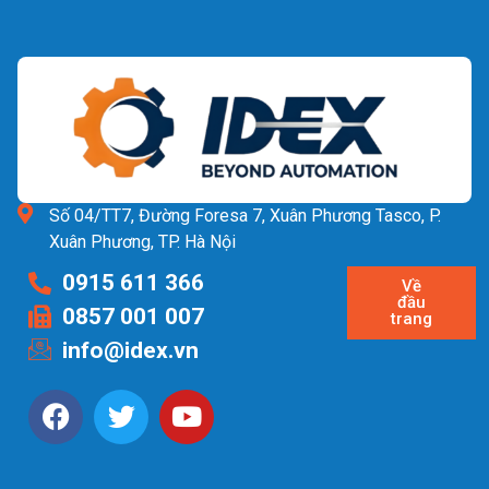
Số 04/TT7, Đường Foresa 7, Xuân Phương Tasco, P.
Xuân Phương, TP. Hà Nội
0915 611 366
Về
đầu
0857 001 007
trang
info@idex.vn