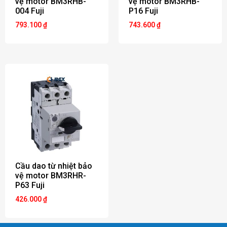
vệ motor BM3RHB-
vệ motor BM3RHB-
004 Fuji
P16 Fuji
793.100
₫
743.600
₫
Cầu dao từ nhiệt bảo
vệ motor BM3RHR-
P63 Fuji
426.000
₫