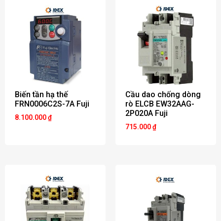
Biến tần hạ thế
Cầu dao chống dòng
FRN0006C2S-7A Fuji
rò ELCB EW32AAG-
2P020A Fuji
8.100.000
₫
715.000
₫