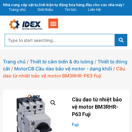
Nhà cung cấp vật tư,linh kiện tự động hóa hàng đầu cho các nhà máy !
Trang chủ
Giới thiệu
Tin tức
Liên Hệ
Trang chủ
/
Thiết bị cảm biến & đo lường
/
Thiết bị đóng
cắt
/
MotorCB Cầu dao bảo vệ motor - dạng khối
/ Cầu
dao từ nhiệt bảo vệ motor BM3RHR-P63 Fuji
Cầu dao từ nhiệt bảo
vệ motor BM3RHR-
P63 Fuji
Fuji