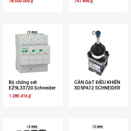
18.500.000
₫
747.846
₫
Bộ chống sét
CẦN GẠT ĐIỀU KHIỂN
EZ9L33720 Schneider
XD5PA12 SCHNEIDER
1.285.416
₫