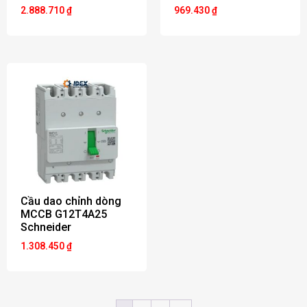
2.888.710
₫
969.430
₫
Cầu dao chỉnh dòng
MCCB G12T4A25
Schneider
1.308.450
₫