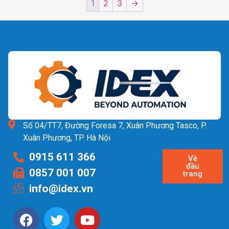
1
2
3
→
Số 04/TT7, Đường Foresa 7, Xuân Phương Tasco, P.
Xuân Phương, TP. Hà Nội
0915 611 366
Về
đầu
0857 001 007
trang
info@idex.vn