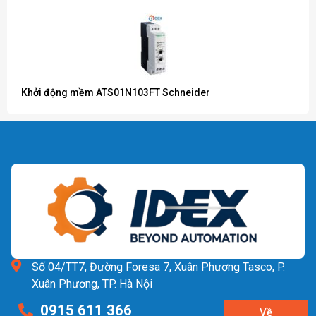
Khởi động mềm ATS01N103FT Schneider
Số 04/TT7, Đường Foresa 7, Xuân Phương Tasco, P.
Xuân Phương, TP. Hà Nội
0915 611 366
Về