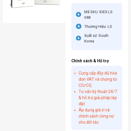
Mã SKU: IDEX LS
048
Thương Hiệu: LS
Xuất xứ: South
Korea
Chính sách & Hỗ trợ
Cung cấp đầy đủ hóa
đơn VAT và chứng từ
CO/CQ.
Tư vấn kỹ thuật 24/7
& hỗ trợ giải pháp lắp
đặt.
Áp dụng giá sỉ và
chính sách công nợ
cho đối tác.