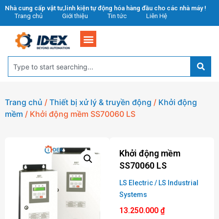
Nhà cung cấp vật tư,linh kiện tự động hóa hàng đầu cho các nhà máy !
Trang chủ
Giới thiệu
Tin tức
Liên Hệ
Trang chủ
/
Thiết bị xử lý & truyền động
/
Khởi động
mềm
/ Khởi động mềm SS70060 LS
Khởi động mềm
SS70060 LS
LS Electric / LS Industrial
Systems
13.250.000
₫