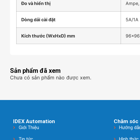
Đo và hiển thị
Ampe, 
Dòng dải cài đặt
5A/1A
Kích thước (WxHxD) mm
96x96
Sản phẩm đã xem
Chưa có sản phẩm nào được xem.
IDEX Automation
Chăm sóc 
Giới Thiệu
Hướng dẫ
Tin tức
Hình thức