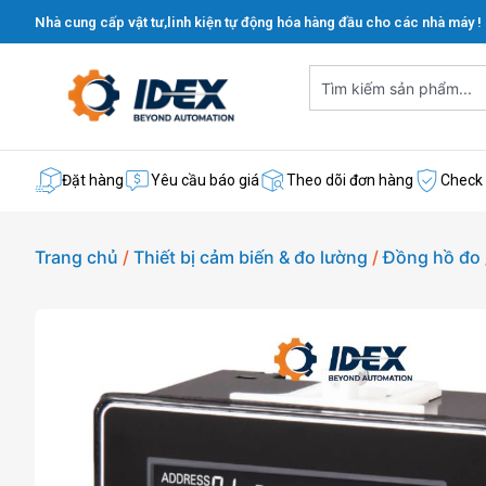
Nhà cung cấp vật tư,linh kiện tự động hóa hàng đầu cho các nhà máy !
Đặt hàng
Yêu cầu báo giá
Theo dõi đơn hàng
Check
Trang chủ
/
Thiết bị cảm biến & đo lường
/
Đồng hồ đo