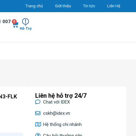
Trang chủ
Giới thiệu
Tin tức
Liên Hệ
1 007
0
Hỗ Trợ
Liên hệ hỗ trợ 24/7
-N3-FLK
Chat với IDEX
cskh@idex.vn
Hệ thống chi nhánh
Câu hỏi thưởng gặp