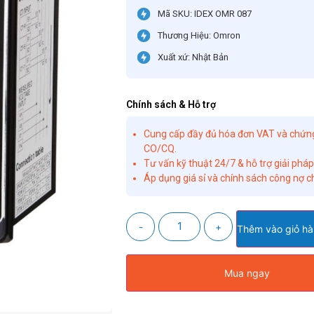
Mã SKU: IDEX OMR 087
Thương Hiệu: Omron
Xuất xứ: Nhật Bản
Chính sách & Hỗ trợ
Cung cấp đầy đủ hóa đơn VAT và chứn
CO/CQ.
Tư vấn kỹ thuật 24/7 & hỗ trợ giải pháp
Áp dụng giá sỉ và chính sách công nợ ch
-
+
Thêm vào giỏ h
Mua ngay