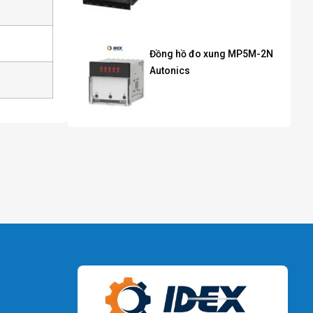
Đồng hồ đo xung MP5M-2N
Autonics