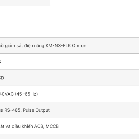
hồ giám sát điện năng KM-N3-FLK Omron
3
CD
40VAC (45~65Hz)
 RS-485, Pulse Output
át và điều khiển ACB, MCCB