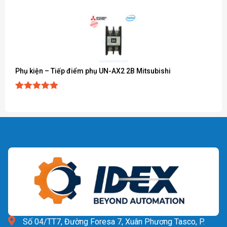
Phụ kiện – Tiếp điểm phụ UN-AX2 2B Mitsubishi
5.00
1
trên 5
dựa trên
đánh giá
Số 04/TT7, Đường Foresa 7, Xuân Phương Tasco, P.