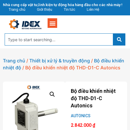
Nhà cung cấp vật tư,linh kiện tự động hóa hàng đầu cho các nhà máy !
Trang chủ
Giới thiệu
Tin tức
Liên Hệ
Trang chủ
/
Thiết bị xử lý & truyền động
/
Bộ điều khiển
nhiệt độ
/ Bộ điều khiển nhiệt độ THD-D1-C Autonics
Bộ điều khiển nhiệt
độ THD-D1-C
Autonics
AUTONICS
2.842.000
₫