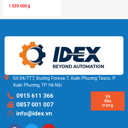
1.030.000
₫
Số 04/TT7, Đường Foresa 7, Xuân Phương Tasco, P.
Xuân Phương, TP. Hà Nội
0915 611 366
Về
đầu
0857 001 007
trang
info@idex.vn